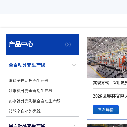
产品中心
全自动外壳生产线
滚筒全自动外壳生产线
实现方式：采用激光焊
油烟机外壳全自动生产线
2026世界杯官网入
热水器外壳彩板全自动生产线
界杯官方合作指
查看详情
波轮全自动外壳线
半自动外壳生产线