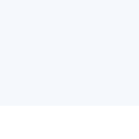
telpineto.com/index.p