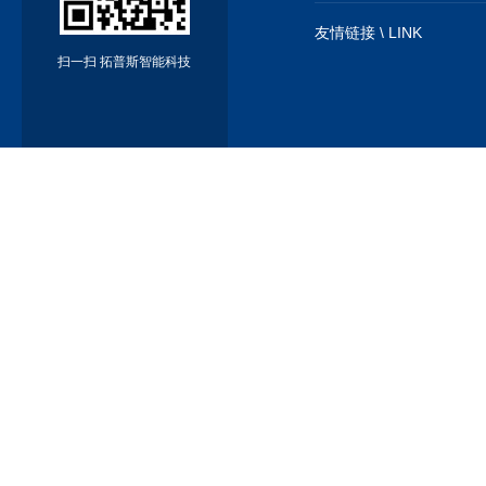
友情链接 \ LINK
扫一扫 拓普斯智能科技