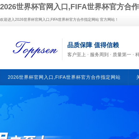
2026世界杯官网入口,FIFA世界杯官方合
欢迎进入2026世界杯官网入口,FIFA世界杯官方合作指定网站 官方网站！
品质保障 值得信赖
客户至上 · 服务周到 · 质量第一 ·
2026世界杯官网入口,FIFA世界杯官方合作指定网站