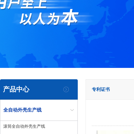
产品中心
专利证书
全自动外壳生产线
滚筒全自动外壳生产线