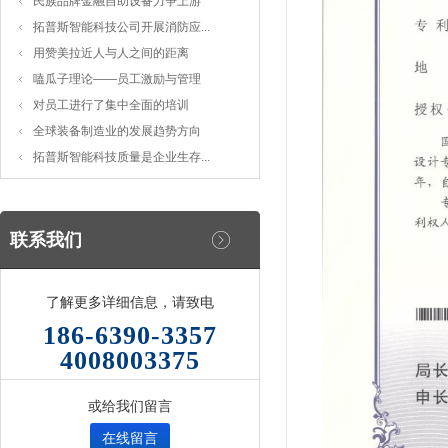
民族品牌金融自助设备力争上游
拓普斯智能科技公司开展消防应...
用赞美拉近人与人之间的距离
嗑瓜子理论——员工激励与管理
对员工进行了集中全面的培训
全球装备制造业的发展趋势方向
拓普斯智能科技质量是企业生存...
联系我们
了解更多详细信息，请致电
186-6390-3357
4008003375
或给我们留言
在线留言