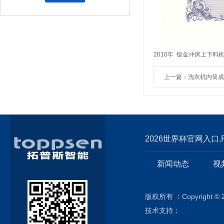
2010年 钣金冲床上下料
上一篇：
洗衣机内筒成
2026世界杯官网入口
新闻动态
视
版权所有 ：Copyright © 20
技术支持：