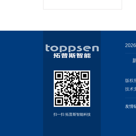
20
版权所有
技术
友情链接
扫一扫 拓普斯智能科技