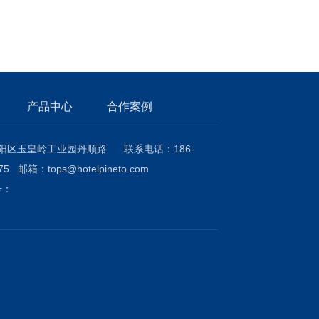
产品中心
合作案例
阳区玉皇岭工业园丹顺路 联系电话：186-
3375 邮箱：
tops@hotelpineto.com
案号：