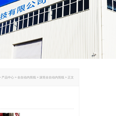
 产品中心 > 全自动内筒线 >
滚筒全自动内筒线
> 正文