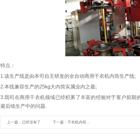
特点：
1.该生产线是由本司自主研发的全自动商用干衣机内筒生产线;
2.本线兼容生产的25kg大内筒实属业内之最;
3.我司在商用干衣机领域已经积累了丰富的经验对于客户前期
避后续生产中的问题.
上一篇：已经没有了
下一篇：
干衣机内筒生
产线