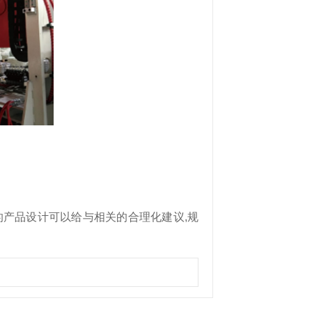
的产品设计可以给与相关的合理化建议,规