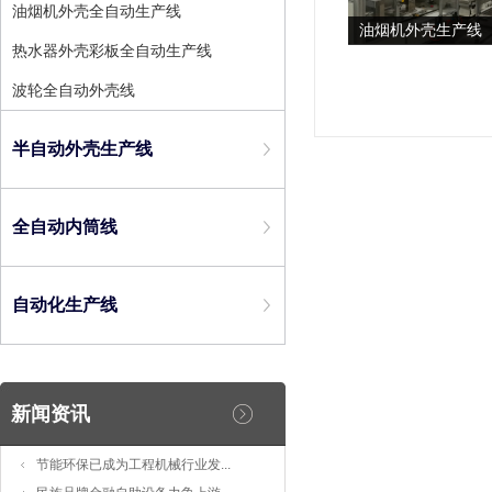
油烟机外壳全自动生产线
油烟机外壳生产线
热水器外壳彩板全自动生产线
实现方式：采用冲压、折
波轮全自动外壳线
半自动外壳生产线
全自动内筒线
自动化生产线
新闻资讯
节能环保已成为工程机械行业发...