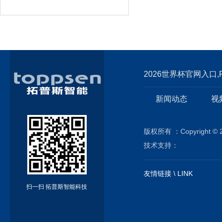
2026世界杯官网入口
新闻动态
视
版权所有 ：Copyright © 20
技术支持：
友情链接 \ LINK
扫一扫 拓普斯智能科技