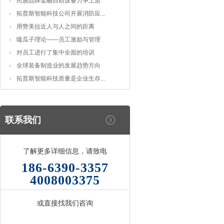
民族品牌金融自助设备力争上游
拓普斯智能科技公司开展消防应...
用赞美拉近人与人之间的距离
嗑瓜子理论——员工激励与管理
对员工进行了集中全面的培训
全球装备制造业的发展趋势方向
拓普斯智能科技质量是企业生存...
联系我们
了解更多详细信息，请致电
186-6390-3357
4008003375
或直接找我们咨询