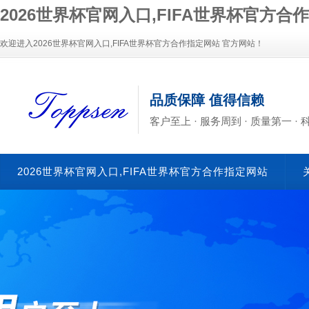
2026世界杯官网入口,FIFA世界杯官方合
欢迎进入2026世界杯官网入口,FIFA世界杯官方合作指定网站 官方网站！
品质保障 值得信赖
客户至上 · 服务周到 · 质量第一 ·
2026世界杯官网入口,FIFA世界杯官方合作指定网站