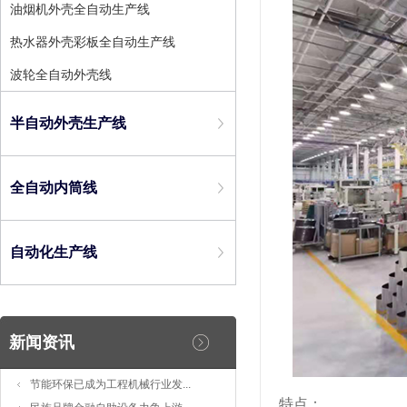
油烟机外壳全自动生产线
热水器外壳彩板全自动生产线
波轮全自动外壳线
半自动外壳生产线
全自动内筒线
自动化生产线
新闻资讯
节能环保已成为工程机械行业发...
特点：