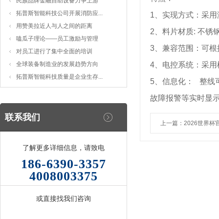
民族品牌金融自助设备力争上游
拓普斯智能科技公司开展消防应...
1、实现方式：采用
用赞美拉近人与人之间的距离
2、料片材质: 不锈钢
嗑瓜子理论——员工激励与管理
3、兼容范围：可根
对员工进行了集中全面的培训
全球装备制造业的发展趋势方向
4、电控系统：采
拓普斯智能科技质量是企业生存...
5、信息化： 整线
故障报警等实时显
联系我们
上一篇：
2026世界杯
杯官方合作指定网站
了解更多详细信息，请致电
186-6390-3357
4008003375
或直接找我们咨询