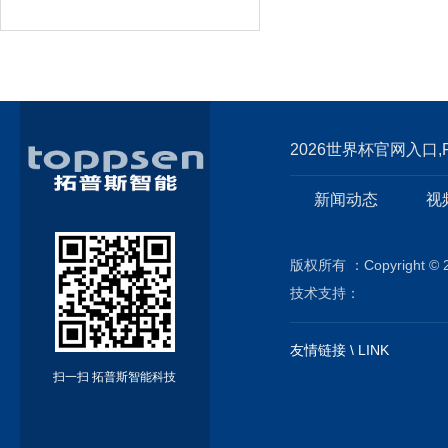
2026世界杯官网入口
新闻动态
视
版权所有 ：Copyright © 20
技术支持：
友情链接 \ LINK
扫一扫 拓普斯智能科技