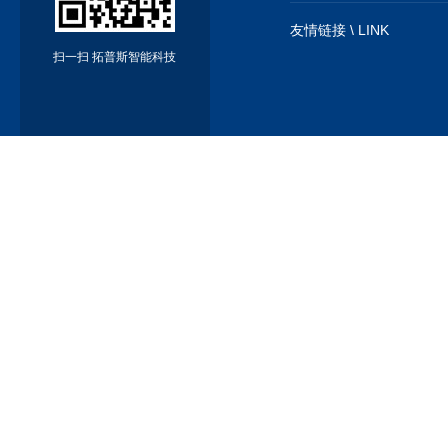
友情链接 \ LINK
扫一扫 拓普斯智能科技