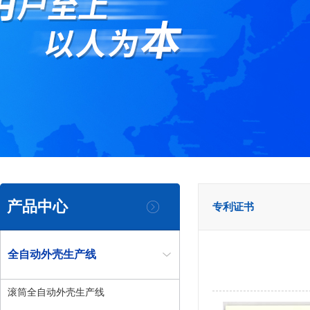
产品中心
专利证书
全自动外壳生产线
滚筒全自动外壳生产线