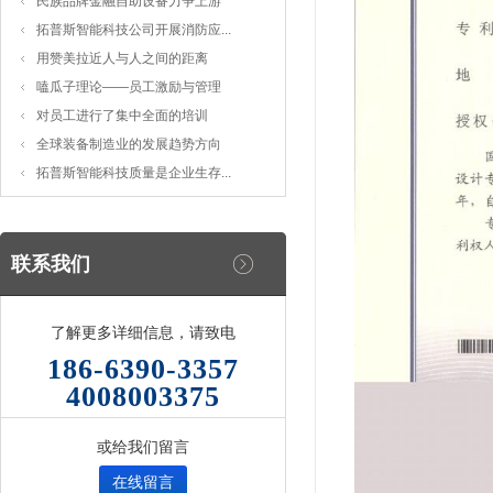
民族品牌金融自助设备力争上游
拓普斯智能科技公司开展消防应...
用赞美拉近人与人之间的距离
嗑瓜子理论——员工激励与管理
对员工进行了集中全面的培训
全球装备制造业的发展趋势方向
拓普斯智能科技质量是企业生存...
联系我们
了解更多详细信息，请致电
186-6390-3357
4008003375
或给我们留言
在线留言