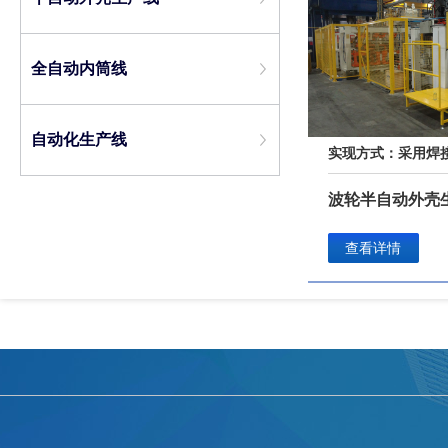
全自动内筒线
自动化生产线
实现方式：采用焊接/
波轮半自动外壳
查看详情